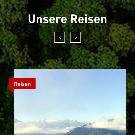
Unsere Reisen
<
>
R
R
Reisen
Reisen