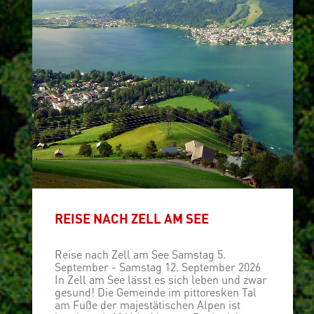
REISE NACH ZELL AM SEE
Reise nach Zell am See Samstag 5.
September - Samstag 12. September 2026
In Zell am See lässt es sich leben und zwar
gesund! Die Gemeinde im pittoresken Tal
am Fuße der majestätischen Alpen ist