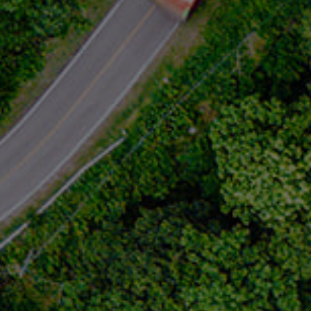
*
Datenschutzbestimmungen akzeptieren
Kontakt
Voyages et Autocars Erny WEWER S.à r.l.
20, rue de l'Ecole
L-6169 Eschweiler
Tél:
+352 78 94 14
Email:
info@erny-wewer.lu