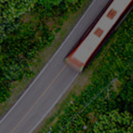
Contact
Voyages et Autocars Erny WEWER S.à r.l.
20, rue de l'Ecole
L-6169 Eschweiler
Tél:
+352 78 94 14
Email:
info@erny-wewer.lu
Lundi à vendredi : 8h30 - 12h00 et 14h00 -
17h00
Samedi et dimanche : fermé